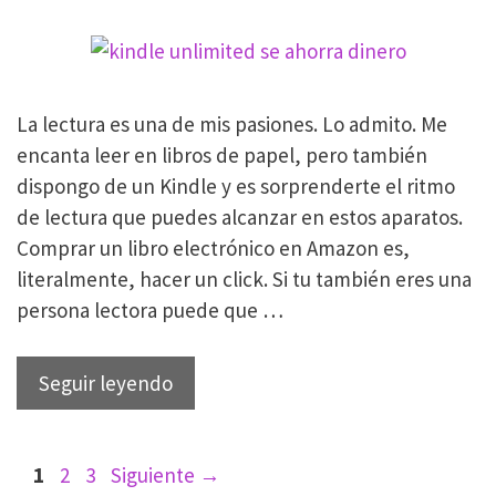
acondicionado
en
7
sencillos
La lectura es una de mis pasiones. Lo admito. Me
pasos
encanta leer en libros de papel, pero también
dispongo de un Kindle y es sorprenderte el ritmo
de lectura que puedes alcanzar en estos aparatos.
Comprar un libro electrónico en Amazon es,
literalmente, hacer un click. Si tu también eres una
persona lectora puede que …
Kindle
Seguir leyendo
Unlimited
¿de
Navegación
Página
Página
Página
1
2
3
Siguiente
verdad
→