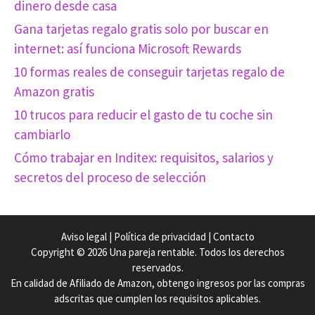
dinero desde casa
Gana tarjetas regalo gratis solo por buscar en
internet: así funciona Microsoft Rewards
10 formas reales de conseguir tarjetas regalo de
Amazon gratis
10 trucos para reducir el gasto de tu coche sin
cambiarlo
Cómo trabajar en Inditex: requisitos, salarios y
secretos del proceso de selección
Aviso legal
|
Política de privacidad
|
Contacto
Copyright © 2026 Una pareja rentable. Todos los derechos
reservados.
En calidad de Afiliado de Amazon, obtengo ingresos por las compras
adscritas que cumplen los requisitos aplicables.