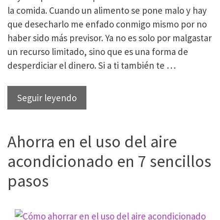
ellas
la comida. Cuando un alimento se pone malo y hay
que desecharlo me enfado conmigo mismo por no
haber sido más previsor. Ya no es solo por malgastar
un recurso limitado, sino que es una forma de
desperdiciar el dinero. Si a ti también te …
12
Seguir leyendo
formas
de
Ahorra en el uso del aire
evitar
el
acondicionado en 7 sencillos
desperdicio
pasos
de
comida