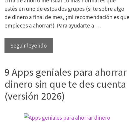
cifra de ahorro mensual Lo más normal es que
estés en uno de estos dos grupos (si te sobre algo
de dinero a final de mes, ¡mi recomendación es que
empieces a ahorrar!). Para ayudarte a …
Cómo
Seguir leyendo
vivir
más
9 Apps geniales para ahorrar
barato:
40
dinero sin que te des cuenta
ideas
(versión 2026)
para
familias
que
quieren
gastar