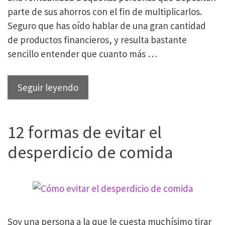
parte de sus ahorros con el fin de multiplicarlos.
Seguro que has oído hablar de una gran cantidad
de productos financieros, y resulta bastante
sencillo entender que cuanto más …
Cuentas
Seguir leyendo
de
ahorro:
12 formas de evitar el
qué
son
desperdicio de comida
y
cómo
ahorrar
dinero
con
Soy una persona a la que le cuesta muchísimo tirar