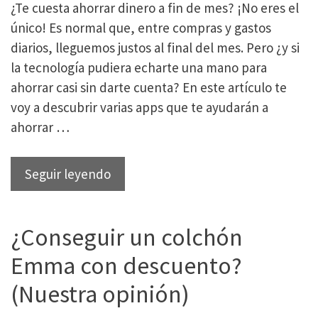
¿Te cuesta ahorrar dinero a fin de mes? ¡No eres el
menos
único! Es normal que, entre compras y gastos
cada
diarios, lleguemos justos al final del mes. Pero ¿y si
mes
la tecnología pudiera echarte una mano para
ahorrar casi sin darte cuenta? En este artículo te
voy a descubrir varias apps que te ayudarán a
ahorrar …
9
Seguir leyendo
Apps
geniales
¿Conseguir un colchón
para
ahorrar
Emma con descuento?
dinero
(Nuestra opinión)
sin
que