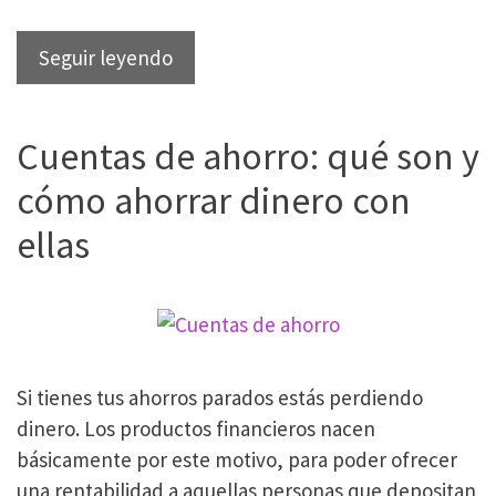
Descuentos
Seguir leyendo
H&M:
así
Cuentas de ahorro: qué son y
ahorramos
dinero
cómo ahorrar dinero con
en
ellas
todas
nuestras
compras
(sin
usar
Si tienes tus ahorros parados estás perdiendo
códigos
dinero. Los productos financieros nacen
descuento)
básicamente por este motivo, para poder ofrecer
una rentabilidad a aquellas personas que depositan