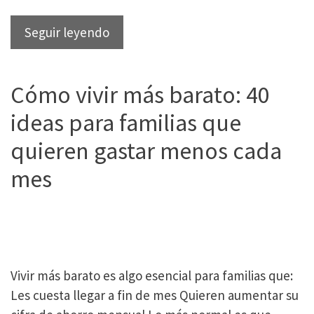
Tiendas
Seguir leyendo
y
restaurantes
Cómo vivir más barato: 40
que
te
ideas para familias que
invitan
quieren gastar menos cada
y
te
mes
hacen
regalos
por
tu
cumpleaños
Vivir más barato es algo esencial para familias que:
Les cuesta llegar a fin de mes Quieren aumentar su